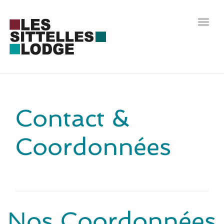
Toggl
navig
Contact &
Coordonnées
Nos Coordonnées